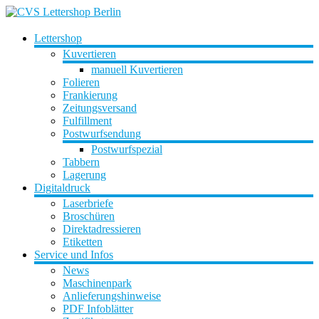
Zum
Inhalt
springen
CVS
Lettershop
Lettershop
Kuvertieren
Berlin
manuell Kuvertieren
Folieren
Frankierung
WIR
Zeitungsversand
MACHEN
Fulfillment
IHRE
Postwurfsendung
POST
Postwurfspezial
Tabbern
Lagerung
Digitaldruck
Laserbriefe
Broschüren
Direktadressieren
Etiketten
Service und Infos
News
Maschinenpark
Anlieferungshinweise
PDF Infoblätter